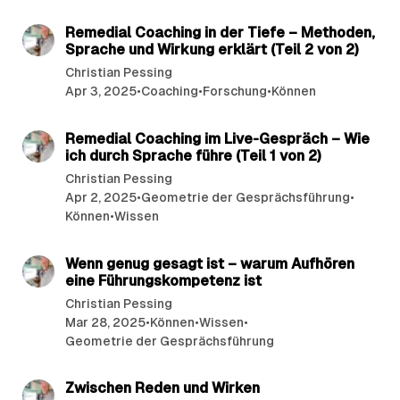
12 min read
Remedial Coaching in der Tiefe – Methoden,
Sprache und Wirkung erklärt (Teil 2 von 2)
Christian Pessing
Apr 3, 2025
•
Coaching
•
Forschung
•
Können
9 min read
Remedial Coaching im Live-Gespräch – Wie
ich durch Sprache führe (Teil 1 von 2)
Christian Pessing
Apr 2, 2025
•
Geometrie der Gesprächsführung
•
Können
•
Wissen
3 min read
Wenn genug gesagt ist – warum Aufhören
eine Führungskompetenz ist
Christian Pessing
Mar 28, 2025
•
Können
•
Wissen
•
Geometrie der Gesprächsführung
4 min read
Zwischen Reden und Wirken