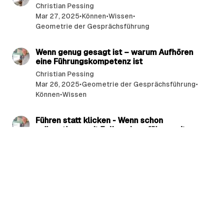
Christian Pessing
Mar 27, 2025
•
Können
•
Wissen
•
Geometrie der Gesprächsführung
3 min read
Wenn genug gesagt ist – warum Aufhören
eine Führungskompetenz ist
Christian Pessing
Mar 26, 2025
•
Geometrie der Gesprächsführung
•
Können
•
Wissen
8 min read
Führen statt klicken - Wenn schon
präsentieren mit Folien, dann führen mit
Folien
Christian Pessing
Mar 24, 2025
•
Können
•
Wissen
•
Geometrie der Gesprächsführung
11 min read
Verhandeln beginnt im Kopf –
Gesprächsführung in anspruchsvollen
Kontexten