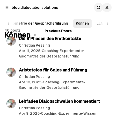
p to
p to
blog.dialoglabor.solutions
tent
ebar
Geometrie der Gesprächsführung
Können
LLM
Mi
Posts
40 posts
6 min read
Previous Posts
Können
Die 4 Phasen des Erstkontakts
Christian Pessing
Apr 11, 2025
•
Coaching
•
Experimente
•
Geometrie der Gesprächsführung
9 min read
Aristoteles für Sales und Führung
Christian Pessing
Apr 10, 2025
•
Coaching
•
Experimente
•
Geometrie der Gesprächsführung
7 min read
Leitfaden Dialogschwellen kommentiert
Christian Pessing
Apr 9, 2025
•
Coaching
•
Experimente
•
Wissen