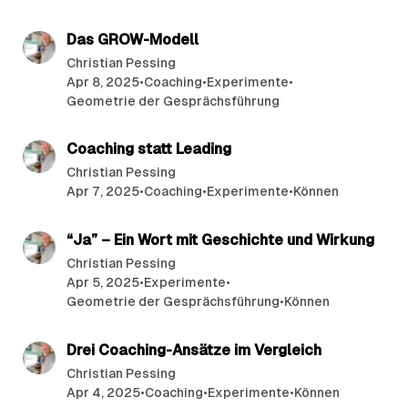
8 min read
Das GROW-Modell
Christian Pessing
Apr 8, 2025
•
Coaching
•
Experimente
•
Geometrie der Gesprächsführung
5 min read
Coaching statt Leading
Christian Pessing
Apr 7, 2025
•
Coaching
•
Experimente
•
Können
13 min read
“Ja” – Ein Wort mit Geschichte und Wirkung
Christian Pessing
Apr 5, 2025
•
Experimente
•
Geometrie der Gesprächsführung
•
Können
10 min read
Drei Coaching-Ansätze im Vergleich
Christian Pessing
Apr 4, 2025
•
Coaching
•
Experimente
•
Können