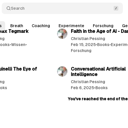
Search
15 min read
24 
s
Breath
Coaching
Experimente
Forschung
Ge
 Max Tegmark
Faith in the Age of AI - D
ing
Christian Pessing
ooks
•
Wissen
•
Feb 15, 2025
•
Books
•
Experim
Forschung
26 min read
24 
inelli The Eye of
Conversational Artificial
Intelligence
ing
Christian Pessing
oks
Feb 6, 2025
•
Books
You've reached the end of the 