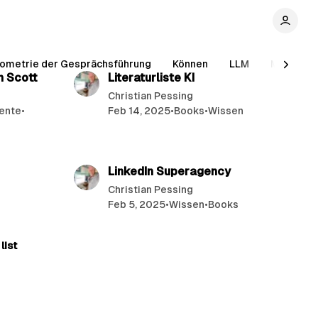
min read
26 min read
ometrie der Gesprächsführung
Können
LLM
Mind in M
an Scott
Literaturliste KI
Christian Pessing
ente
•
Feb 14, 2025
•
Books
•
Wissen
min read
15 min read
LinkedIn Superagency
Christian Pessing
Feb 5, 2025
•
Wissen
•
Books
list