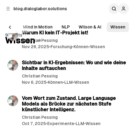
p to
p to
blog.dialoglabor.solutions
tent
ebar
41 min read
LLM
Mind in Motion
NLP
Wilson & AI
Wissen
Posts
Warum KI kein IT-Projekt ist!
91 posts
Wissen
Christian Pessing
Nov 26, 2025
•
Forschung
•
Können
•
Wissen
18 min read
Sichtbar in KI-Ergebnissen: Wo und wie deine
Inhalte auftauchen
Christian Pessing
Nov 6, 2025
•
Können
•
LLM
•
Wissen
27 min read
Vom Wort zum Zustand. Large Language
Models als Brücke zur nächsten Stufe
künstlicher Intelligenz.
Christian Pessing
Oct 7, 2025
•
Experimente
•
LLM
•
Wissen
6 min read