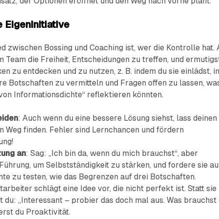
nsatz, der Optionen eröffnet und den Weg nach vorne plant.
 Eigeninitiative
d zwischen Bossing und Coaching ist, wer die Kontrolle hat. 
 Team die Freiheit, Entscheidungen zu treffen, und ermutigs
ken zu entdecken und zu nutzen, z. B. indem du sie einlädst, i
re Botschaften zu vermitteln und Fragen offen zu lassen, wa
 von Informationsdichte“ reflektieren könnten.
eiden
: Auch wenn du eine bessere Lösung siehst, lass deinen
en Weg finden. Fehler sind Lernchancen und fördern
ung!
zung an
: Sag: „Ich bin da, wenn du mich brauchst“, aber
Führung, um Selbstständigkeit zu stärken, und fordere sie au
te zu testen, wie das Begrenzen auf drei Botschaften.
tarbeiter schlägt eine Idee vor, die nicht perfekt ist. Statt sie
t du: „Interessant – probier das doch mal aus. Was brauchst
erst du Proaktivität.