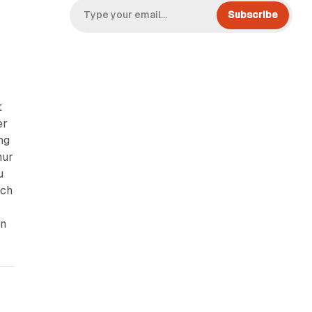
Subscribe
t
er
ng
nur
u
ach
nn