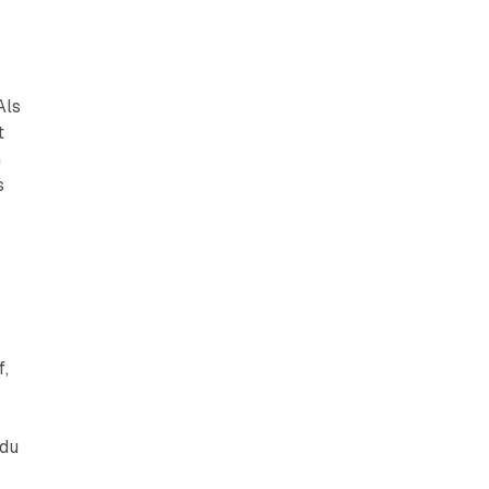
Als
t
n
s
f,
 du