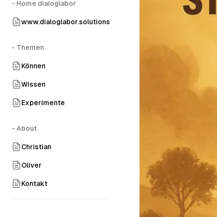
- Home dialoglabor
www.dialoglabor.solutions
- Themen
Können
Wissen
Experimente
- About
Christian
Oliver
Kontakt