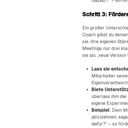
hättest?“ – ein A
Schritt 3: Fördere
Ein großer Unterschie
Coach gibst du deinem
sie, ihre eigenen Stär
Meetings nur drei kla
sie als „neue Version
Lass sie entsch
Mitarbeiter sein
Eigenverantwort
Biete Unterstüt
überlass ihm die 
eigene Experimen
Beispiel
: Dein Mi
abzulehnen, sags
dafür?“ – so förd