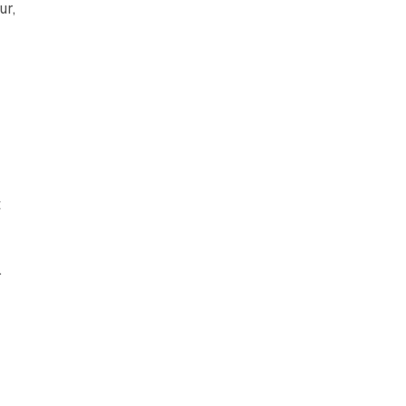
ur,
t
.