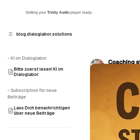
Getting your
Trinity Audio
player ready...
p to
p to
blog.dialoglabor.solutions
tent
ebar
- KI im Dialoglabor
Coaching s
Bitte zuerst lesen! KI im
by
Christian P
Dialoglabor
- Subscription für neue
Beiträge
Lass Dich benachrichtigen
über neue Beiträge