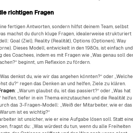
 die richtigen Fragen
ine fertigen Antworten, sondern hilfst deinem Team, selbst
Das machst du durch kluge Fragen, idealerweise strukturiert
: Goal (Ziel), Reality (Realität), Options (Optionen), Way
ne). Dieses Modell, entwickelt in den 1980s, ist einfach und
ng des Coachees, indem es mit Fragen wie „Was genau soll de
achen?“ beginnt, um Reflexion zu fördern.
 „Was denkst du, wie wir das angehen könnten?“ oder „Welche
hst du?“ regen das Denken an und helfen, Ziele zu klären.
Fragen
: „Warum glaubst du, ist das passiert?“ oder „Was hat
“ helfen, tiefer in ein Thema einzutauchen und die Realität zu
durch das 3-Fragen-Modell: „Weiß der Mitarbeiter, wie er das
Warum ist es wichtig?“
arbeiter ist unsicher, wie er eine Aufgabe lösen soll. Statt ein
en, fragst du: „Was würdest du tun, wenn du alle Freiheiten