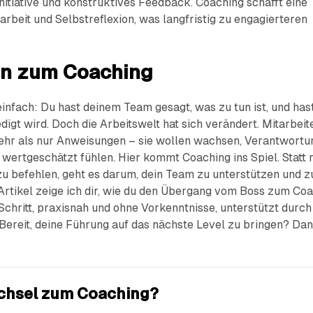
itiative und konstruktives Feedback. Coaching schafft eine
beit und Selbstreflexion, was langfristig zu engagierteren
den zum Coaching
infach: Du hast deinem Team gesagt, was zu tun ist, und has
edigt wird. Doch die Arbeitswelt hat sich verändert. Mitarbeit
hr als nur Anweisungen – sie wollen wachsen, Verantwortu
wertgeschätzt fühlen. Hier kommt Coaching ins Spiel. Statt 
zu befehlen, geht es darum, dein Team zu unterstützen und z
 Artikel zeige ich dir, wie du den Übergang vom Boss zum Co
r Schritt, praxisnah und ohne Vorkenntnisse, unterstützt durch
ereit, deine Führung auf das nächste Level zu bringen? Da
chsel zum Coaching?