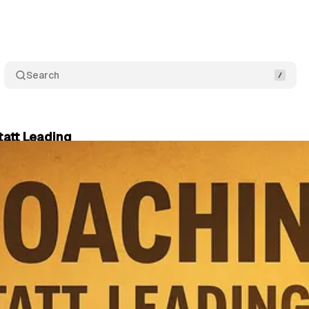
Search
tatt Leading
essing
•
April 07, 2025
•
5 min read