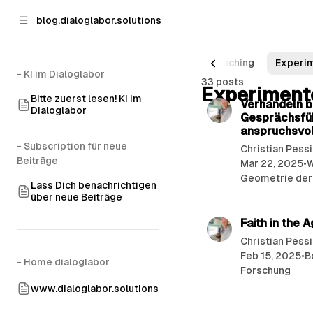
p to
p to
blog.dialoglabor.solutions
tent
ebar
ts
38 Prompts
Books
Breath
Coaching
Experi
- KI im Dialoglabor
Posts
33 posts
Experiment
Bitte zuerst lesen! KI im
Verhandeln b
Dialoglabor
Gesprächsfüh
anspruchsvol
- Subscription für neue
Christian Pess
Beiträge
Mar 22, 2025
•
W
Geometrie der
Lass Dich benachrichtigen
über neue Beiträge
Faith in the 
Christian Pess
Feb 15, 2025
•
B
- Home dialoglabor
Forschung
www.dialoglabor.solutions