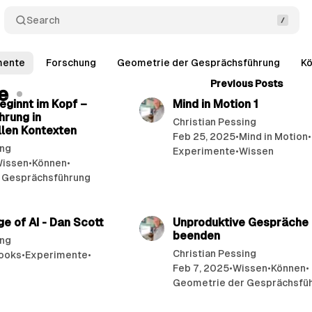
Search
mente
Forschung
Geometrie der Gesprächsführung
K
11 min read
32 
Previous Posts
e
eginnt im Kopf –
Mind in Motion 1
rung in
Christian Pessing
len Kontexten
Feb 25, 2025
•
Mind in Motion
•
ing
Experimente
•
Wissen
issen
•
Können
•
 Gesprächsführung
24 min read
8 
Age of AI - Dan Scott
Unproduktive Gespräche
beenden
ing
Christian Pessing
ooks
•
Experimente
•
Feb 7, 2025
•
Wissen
•
Können
•
Geometrie der Gesprächsfü
20 min read
20 