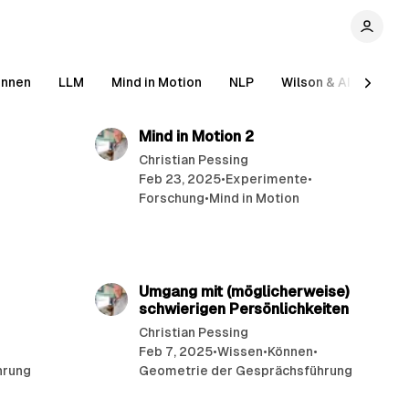
önnen
LLM
Mind in Motion
NLP
Wilson & AI
Wiss
min read
21 min read
Mind in Motion 2
Christian Pessing
Feb 23, 2025
•
Experimente
•
Forschung
•
Mind in Motion
min read
11 min read
Umgang mit (möglicherweise)
schwierigen Persönlichkeiten
Christian Pessing
Feb 7, 2025
•
Wissen
•
Können
•
hrung
Geometrie der Gesprächsführung
min read
9 min read