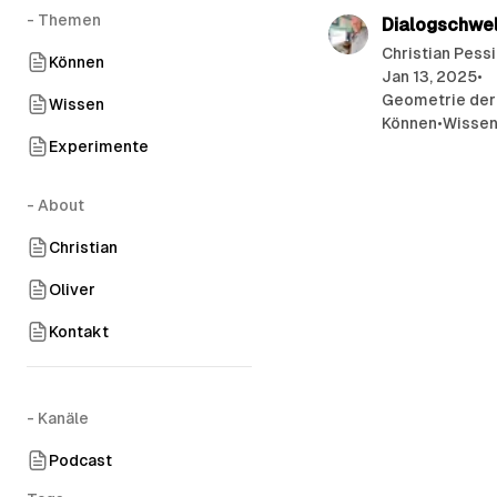
- Themen
Dialogschwel
Christian Pess
Können
Jan 13, 2025
•
Geometrie der
Wissen
Können
•
Wisse
Experimente
- About
Christian
Oliver
Kontakt
- Kanäle
Podcast