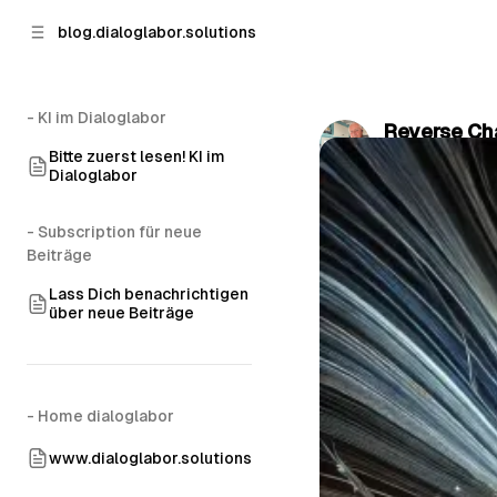
p to
p to
blog.dialoglabor.solutions
tent
ebar
- KI im Dialoglabor
Reverse Ch
Bitte zuerst lesen! KI im
by
Christian P
Dialoglabor
- Subscription für neue
Beiträge
Lass Dich benachrichtigen
über neue Beiträge
- Home dialoglabor
www.dialoglabor.solutions