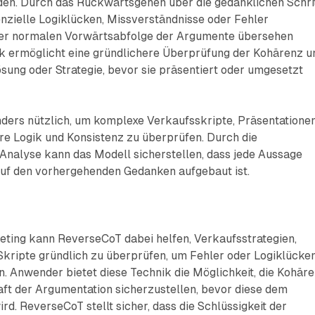
den. Durch das Rückwärtsgehen über die gedanklichen Schri
nzielle Logiklücken, Missverständnisse oder Fehler
in der normalen Vorwärtsabfolge der Argumente übersehen
k ermöglicht eine gründlichere Überprüfung der Kohärenz u
ösung oder Strategie, bevor sie präsentiert oder umgesetzt
ders nützlich, um komplexe Verkaufsskripte, Präsentatione
hre Logik und Konsistenz zu überprüfen. Durch die
Analyse kann das Modell sicherstellen, dass jede Aussage
 auf den vorhergehenden Gedanken aufgebaut ist.
eting kann ReverseCoT dabei helfen, Verkaufsstrategien,
Skripte gründlich zu überprüfen, um Fehler oder Logiklücke
n. Anwender bietet diese Technik die Möglichkeit, die Kohär
t der Argumentation sicherzustellen, bevor diese dem
rd. ReverseCoT stellt sicher, dass die Schlüssigkeit der