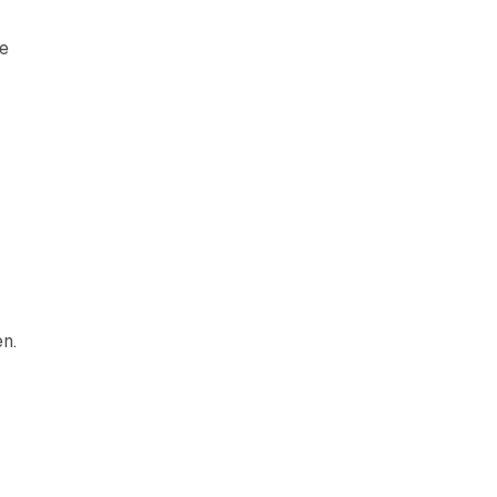
le
n.