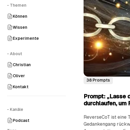
- Themen
Können
Wissen
Experimente
- About
Christian
Oliver
38 Prompts
Kontakt
Prompt: „Lasse 
durchlaufen, um 
- Kanäle
ReverseCoT ist eine 
Podcast
Gedankengang rückwär