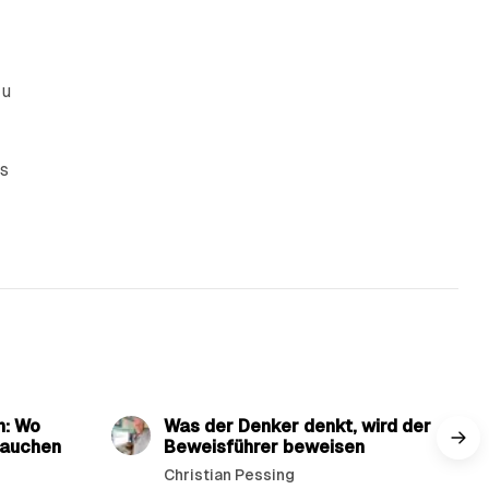
zu
gs
min read
3 min read
n: Wo
Was der Denker denkt, wird der
tauchen
Beweisführer beweisen
Christian Pessing