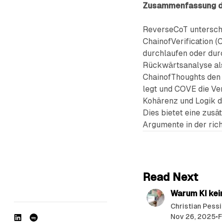
Zusammenfassung de
ReverseCoT untersche
ChainofVerification 
durchlaufen oder durc
Rückwärtsanalyse al
ChainofThoughts den 
legt und COVE die Ve
Kohärenz und Logik de
Dies bietet eine zusä
Argumente in der rich
Read Next
Warum KI kein
Christian Pess
Nov 26, 2025
•
LinkedIn
Spotify