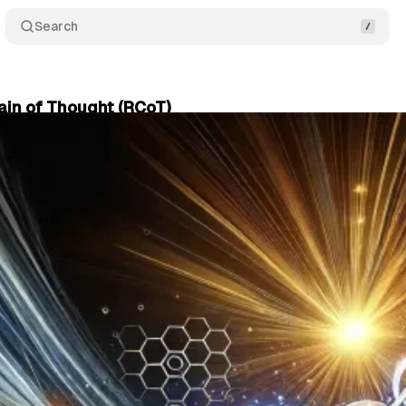
Search
ain of Thought (RCoT)
essing
•
November 03, 2024
•
2 min read