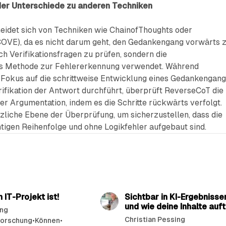
r Unterschiede zu anderen Techniken
idet sich von Techniken wie ChainofThoughts oder
(COVE), da es nicht darum geht, den Gedankengang vorwärts 
h Verifikationsfragen zu prüfen, sondern die
s Methode zur Fehlererkennung verwendet. Während
Fokus auf die schrittweise Entwicklung eines Gedankengan
rifikation der Antwort durchführt, überprüft ReverseCoT die
r Argumentation, indem es die Schritte rückwärts verfolgt.
tzliche Ebene der Überprüfung, um sicherzustellen, dass die
tigen Reihenfolge und ohne Logikfehler aufgebaut sind.
41 min read
18 
 IT-Projekt ist!
Sichtbar in KI-Ergebnisse
und wie deine Inhalte auf
ing
Christian Pessing
Forschung
•
Können
•