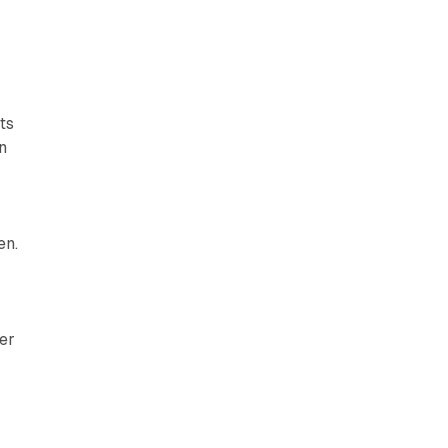
ts
n
en.
er