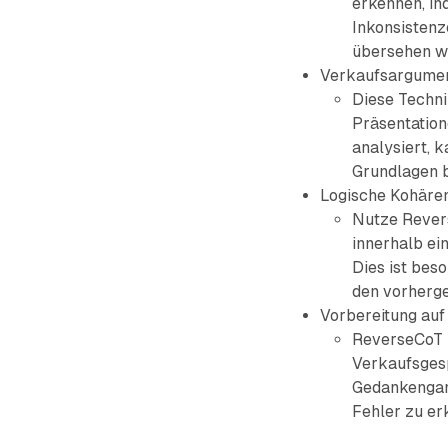
erkennen, in
Inkonsistenz
übersehen w
Verkaufsargumen
Diese Techni
Präsentation
analysiert, k
Grundlagen 
Logische Kohären
Nutze Revers
innerhalb ei
Dies ist bes
den vorherg
Vorbereitung au
ReverseCoT 
Verkaufsges
Gedankengan
Fehler zu er