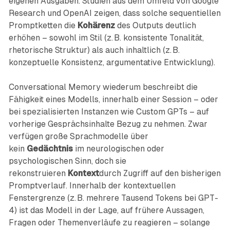
eigenen Ausgaben. Studien aus dem Umfeld von Google
Research und OpenAI zeigen, dass solche sequentiellen
Promptketten die
Kohärenz
des Outputs deutlich
erhöhen – sowohl im Stil (z. B. konsistente Tonalität,
rhetorische Struktur) als auch inhaltlich (z. B.
konzeptuelle Konsistenz, argumentative Entwicklung).
Conversational Memory wiederum beschreibt die
Fähigkeit eines Modells, innerhalb einer Session – oder
bei spezialisierten Instanzen wie Custom GPTs – auf
vorherige Gesprächsinhalte Bezug zu nehmen. Zwar
verfügen große Sprachmodelle über
kein
Gedächtnis
im neurologischen oder
psychologischen Sinn, doch sie
rekonstruieren
Kontext
durch Zugriff auf den bisherigen
Promptverlauf. Innerhalb der kontextuellen
Fenstergrenze (z. B. mehrere Tausend Tokens bei GPT-
4) ist das Modell in der Lage, auf frühere Aussagen,
Fragen oder Themenverläufe zu reagieren – solange