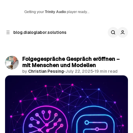
Getting your
Trinity Audio
player ready...
p to
p to
blog.dialoglabor.solutions
tent
ebar
Folgegespräche Gespräch eröffnen –
mit Menschen und Modellen
by
Christian Pessing
•
July 22, 2025
•
19 min read
Share