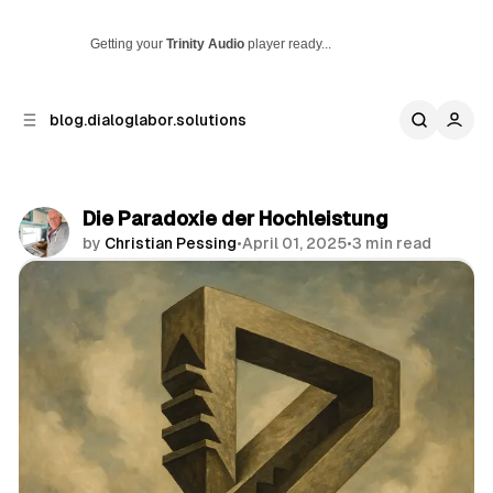
Getting your
Trinity Audio
player ready...
p to
p to
blog.dialoglabor.solutions
tent
ebar
Die Paradoxie der Hochleistung
by
Christian Pessing
•
April 01, 2025
•
3 min read
Share